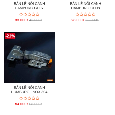
BẢN LỀ NỐI CÁNH
BẢN LỀ NỐI CÁNH
HAMBURG GH07
HAMBURG GH08
33.000
₫
42.000
₫
28.000
₫
36.000
₫
Được
Được
xếp
xếp
hạng
hạng
0
0
-21%
5
5
sao
sao
BẢN LỀ NỐI CÁNH
HUMBURG, INOX 304
GH09
54.000
₫
68.000
₫
Được
xếp
hạng