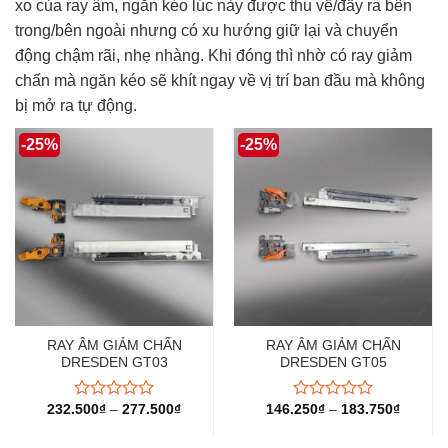
xo của ray âm, ngăn kéo lúc này được thu về/đẩy ra bên
trong/bên ngoài nhưng có xu hướng giữ lại và chuyển
động chậm rãi, nhẹ nhàng. Khi đóng thì nhờ có ray giảm
chấn mà ngăn kéo sẽ khít ngay về vị trí ban đầu mà không
bị mở ra tự động.
-25%
-25%
RAY ÂM GIẢM CHẤN
RAY ÂM GIẢM CHẤN
DRESDEN GT03
DRESDEN GT05
232.500
₫
–
277.500
₫
146.250
₫
–
183.750
₫
Được
Được
xếp
xếp
hạng
hạng