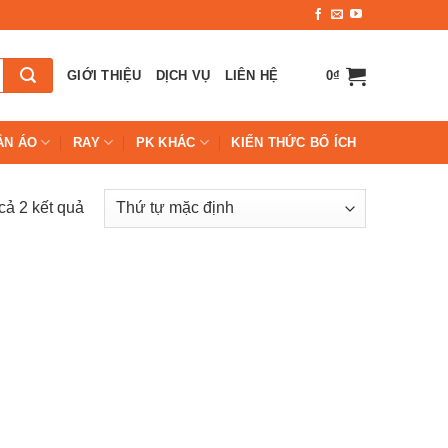
GIỚI THIỆU
DỊCH VỤ
LIÊN HỆ
0
₫
ẦN ÁO
RAY
PK KHÁC
KIẾN THỨC BỔ ÍCH
 cả 2 kết quả