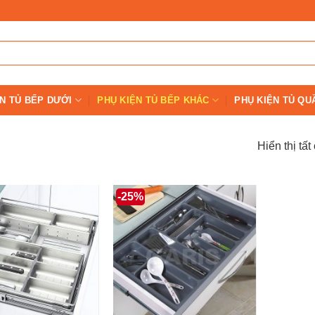
N TỦ BẾP DƯỚI
PHỤ KIỆN TỦ BẾP KHÁC
PHỤ KIỆN TỦ QU
Hiển thị tất
-25%