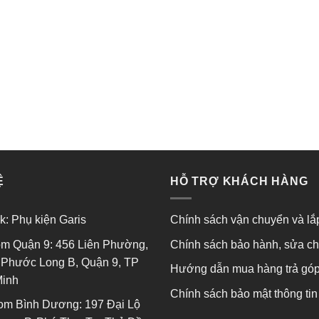
Ệ
HỖ TRỢ KHÁCH HÀNG
k:
Phụ kiện Garis
Chính sách vận chuyển và lắ
m Quận 9: 456 Liên Phường,
Chính sách bảo hành, sửa c
Phước Long B, Quận 9, TP
Hướng dẫn mua hàng trả gó
Minh
Chính sách bảo mật thông tin
om Bình Dương: 197 Đại Lộ