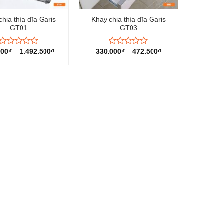
chia thìa dĩa Garis
Khay chia thìa dĩa Garis
GT01
GT03
500
₫
–
1.492.500
₫
330.000
₫
–
472.500
₫
Được
Được
xếp
xếp
hạng
hạng
0
0
5
5
sao
sao