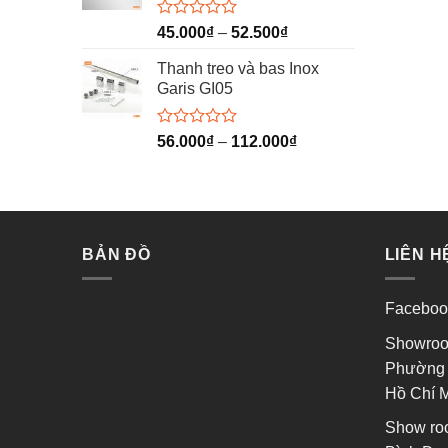
sao
Được
45.000
₫
–
52.500
₫
xếp
hạng
Thanh treo và bas Inox
0
Garis GI05
5
sao
Được
56.000
₫
–
112.000
₫
xếp
hạng
0
5
sao
BẢN ĐỒ
LIÊN H
Faceboo
Showroo
Phường 
Hồ Chí 
Show ro