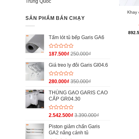
Trung Quốc
Khay 
SẢN PHẨM BÁN CHẠY
892.
Tấm lót tủ bếp Garis GA6
Được
187.500
₫
250.000
₫
xếp
hạng
Giá treo ly đôi Garis GI04.6
0
5
sao
Được
280.000
₫
350.000
₫
xếp
hạng
THÙNG GẠO GARIS CAO
0
CẤP GR04.30
5
sao
Được
2.542.500
₫
3.390.000
₫
xếp
hạng
Piston giảm chấn Garis
0
GA2 nâng cánh tủ
5