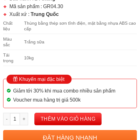
Mã sản phẩm : GR04.30
Xuất xứ :
Trung Quốc
Chất
Thùng bằng thép sơn tĩnh điện, mặt bằng nhựa ABS cao
liệu
cấp
Màu
Trắng sữa
sắc
Tải
10kg
trọng
Khuyến mại đặc biệt
Giảm tới 30% khi mua combo nhiều sản phẩm
Voucher mua hàng trị giá 500k
THÙNG GẠO GARIS CAO CẤP GR04.30 số lượng
THÊM VÀO GIỎ HÀNG
ĐẶT HÀNG NHANH