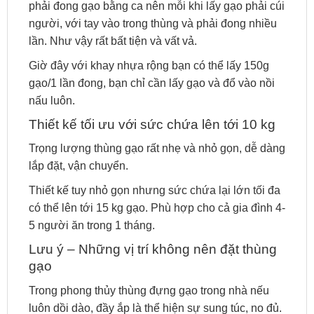
phải đong gạo bằng ca nên mỗi khi lấy gạo phải cúi
người, với tay vào trong thùng và phải đong nhiều
lần. Như vậy rất bất tiện và vất vả.
Giờ đây với khay nhựa rộng bạn có thể lấy 150g
gạo/1 lần đong, bạn chỉ cần lấy gạo và đổ vào nồi
nấu luôn.
Thiết kế tối ưu với sức chứa lên tới 10 kg
Trọng lượng thùng gạo rất nhẹ và nhỏ gọn, dễ dàng
lắp đặt, vận chuyển.
Thiết kế tuy nhỏ gọn nhưng sức chứa lại lớn tối đa
có thể lên tới 15 kg gạo. Phù hợp cho cả gia đình 4-
5 người ăn trong 1 tháng.
Lưu ý – Những vị trí không nên đặt thùng
gạo
Trong phong thủy thùng đựng gạo trong nhà nếu
luôn dồi dào, đầy ắp là thể hiện sự sung túc, no đủ.