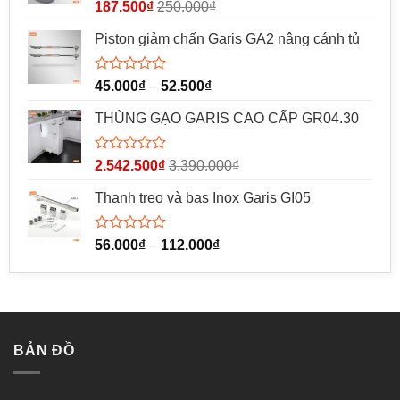
Được
187.500
₫
250.000
₫
xếp
hạng
Piston giảm chấn Garis GA2 nâng cánh tủ
0
5
sao
Được
45.000
₫
–
52.500
₫
xếp
hạng
THÙNG GẠO GARIS CAO CẤP GR04.30
0
5
sao
Được
2.542.500
₫
3.390.000
₫
xếp
hạng
Thanh treo và bas Inox Garis GI05
0
5
sao
Được
56.000
₫
–
112.000
₫
xếp
hạng
0
5
sao
BẢN ĐỒ