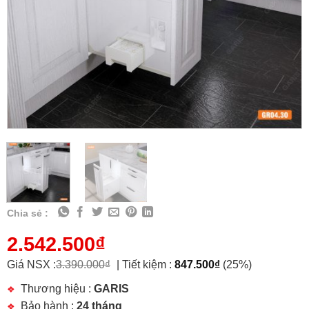
Chia sẻ :
2.542.500
₫
Giá NSX :
3.390.000
₫
|
Tiết kiệm :
847.500
₫
(25%)
Thương hiệu :
GARIS
Bảo hành :
24 tháng