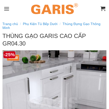
Skip
to
content
Trang chủ
/
Phụ Kiện Tủ Bếp Dưới
/
Thùng Đựng Gạo Thông
Minh
THÙNG GẠO GARIS CAO CẤP
GR04.30
-25%