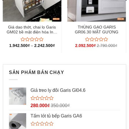
Giá dao thớt, chai lọ Garis
THÙNG GẠO GARIS
GM02 bề mặt điện hóa Inox
GR06.30 MẶT GƯƠNG
304
1.942.500
₫
–
2.242.500
₫
2.092.500
₫
2.790.000
₫
Được
Được
xếp
xếp
hạng
hạng
0
0
5
5
sao
sao
SẢN PHẨM BÁN CHẠY
Giá treo ly đôi Garis GI04.6
Được
280.000
₫
350.000
₫
xếp
hạng
Tấm lót tủ bếp Garis GA6
0
5
sao