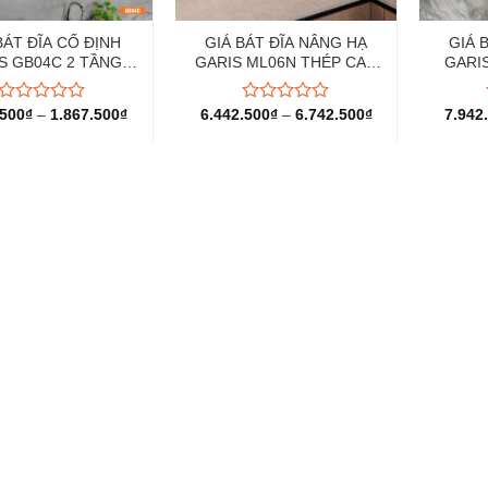
BÁT ĐĨA CỐ ĐỊNH
GIÁ BÁT ĐĨA NÂNG HẠ
GIÁ 
S GB04C 2 TẦNG
GARIS ML06N THÉP CAO
GARIS
INOX 304
CẤP PHỦ NANO
ĐIỆN 
.500
₫
–
1.867.500
₫
6.442.500
₫
–
6.742.500
₫
7.942
Được
Được
xếp
xếp
hạng
hạng
0
0
5
5
sao
sao