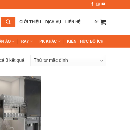
GIỚI THIỆU
DỊCH VỤ
LIÊN HỆ
0
₫
ẦN ÁO
RAY
PK KHÁC
KIẾN THỨC BỔ ÍCH
 cả 3 kết quả