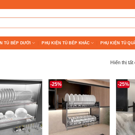
N TỦ BẾP DƯỚI
PHỤ KIỆN TỦ BẾP KHÁC
PHỤ KIỆN TỦ QU
Hiển thị tất
-25%
-25%