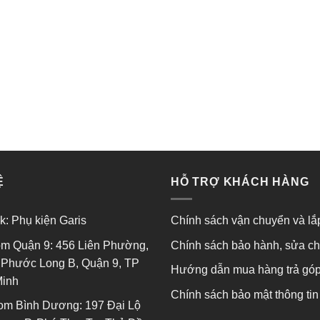
Ệ
HỖ TRỢ KHÁCH HÀNG
k:
Phụ kiện Garis
Chính sách vận chuyển và lắ
m Quận 9: 456 Liên Phường,
Chính sách bảo hành, sửa c
Phước Long B, Quận 9, TP
Hướng dẫn mua hàng trả gó
Minh
Chính sách bảo mật thông tin
om Bình Dương: 197 Đại Lộ