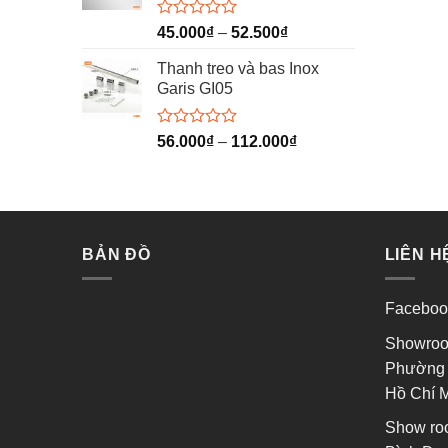
sao
Được
45.000
₫
–
52.500
₫
xếp
hạng
Thanh treo và bas Inox
0
Garis GI05
5
sao
Được
56.000
₫
–
112.000
₫
xếp
hạng
0
5
sao
BẢN ĐỒ
LIÊN H
Faceboo
Showroo
Phường 
Hồ Chí 
Show ro