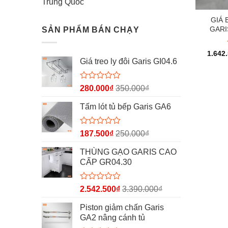
Trung Quốc
GIÁ 
GARI
SẢN PHẨM BÁN CHẠY
1.642
Giá treo ly đôi Garis GI04.6
Được
280.000
₫
350.000
₫
xếp
hạng
Tấm lót tủ bếp Garis GA6
0
5
sao
Được
187.500
₫
250.000
₫
xếp
hạng
THÙNG GẠO GARIS CAO
0
CẤP GR04.30
5
sao
Được
2.542.500
₫
3.390.000
₫
xếp
hạng
Piston giảm chấn Garis
0
GA2 nâng cánh tủ
5