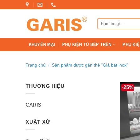
Skip
to
content
Tìm
kiếm:
KHUYẾN MẠI
PHỤ KIỆN TỦ BẾP TRÊN
PHỤ KIỆ
Trang chủ
/
Sản phẩm được gắn thẻ “Giá bát inox”
THƯƠNG HIỆU
-25%
GARIS
XUẤT XỨ