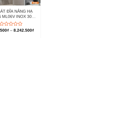
BÁT ĐĨA NÂNG HẠ
 ML06V INOX 304
HÓA BÓNG GƯƠNG
.500
₫
–
8.242.500
₫
Được
xếp
hạng
0
5
sao