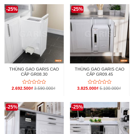
hạng
hạng
0
0
-25%
-25%
5
5
sao
sao
THÙNG GẠO GARIS CAO
THÙNG GẠO GARIS CAO
CẤP GR08.30
CẤP GR09.45
2.692.500
₫
3.590.000
₫
3.825.000
₫
5.100.000
₫
Được
Được
xếp
xếp
hạng
hạng
0
0
-25%
-25%
5
5
sao
sao