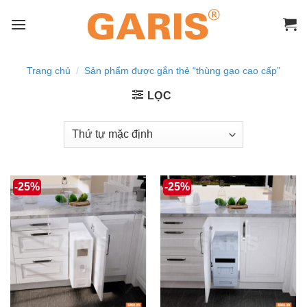
Skip
to
content
Trang chủ
/
Sản phẩm được gắn thẻ “thùng gạo cao cấp”
LỌC
-25%
-25%