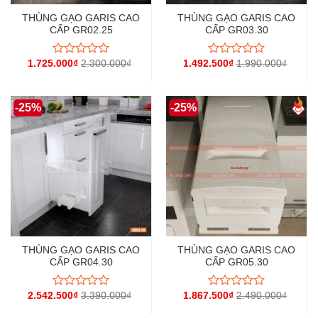
THÙNG GẠO GARIS CAO
THÙNG GẠO GARIS CAO
CẤP GR02.25
CẤP GR03.30
1.725.000
₫
2.300.000
₫
1.492.500
₫
1.990.000
₫
Được
Được
xếp
xếp
hạng
hạng
0
0
-25%
-25%
5
5
sao
sao
THÙNG GẠO GARIS CAO
THÙNG GẠO GARIS CAO
CẤP GR04.30
CẤP GR05.30
2.542.500
₫
3.390.000
₫
1.867.500
₫
2.490.000
₫
Được
Được
xếp
xếp