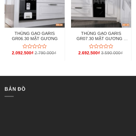
THÙNG GẠO GARIS
THÙNG GẠO GARIS
GR06.30 MẶT GƯƠNG
GR07.30 MẶT GƯƠNG 2
KHOANG 20KG
2.092.500
₫
2.790.000
₫
2.692.500
₫
3.590.000
₫
Được
Được
xếp
xếp
hạng
hạng
0
0
5
5
sao
sao
BẢN ĐỒ