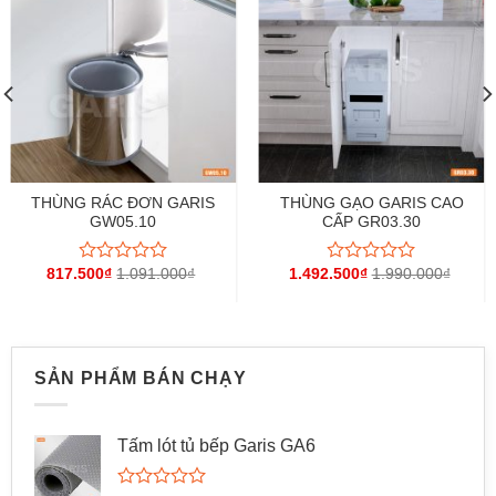
THÙNG RÁC ĐƠN GARIS
THÙNG GẠO GARIS CAO
GW05.10
CẤP GR03.30
817.500
₫
1.091.000
₫
1.492.500
₫
1.990.000
₫
Được
Được
xếp
xếp
hạng
hạng
0
0
5
5
sao
sao
SẢN PHẨM BÁN CHẠY
Tấm lót tủ bếp Garis GA6