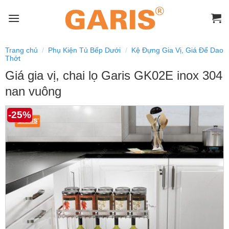
Skip
to
content
Trang chủ
/
Phụ Kiện Tủ Bếp Dưới
/
Kệ Đựng Gia Vị, Giá Để Dao
Thớt
Giá gia vị, chai lọ Garis GK02E inox 304
nan vuông
-25%