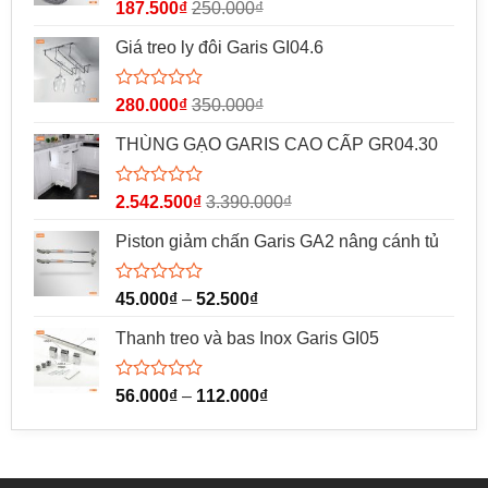
Được
187.500
₫
250.000
₫
xếp
hạng
Giá treo ly đôi Garis GI04.6
0
5
sao
Được
280.000
₫
350.000
₫
xếp
hạng
THÙNG GẠO GARIS CAO CẤP GR04.30
0
5
sao
Được
2.542.500
₫
3.390.000
₫
xếp
hạng
Piston giảm chấn Garis GA2 nâng cánh tủ
0
5
sao
Được
45.000
₫
–
52.500
₫
xếp
hạng
Thanh treo và bas Inox Garis GI05
0
5
sao
Được
56.000
₫
–
112.000
₫
xếp
hạng
0
5
sao