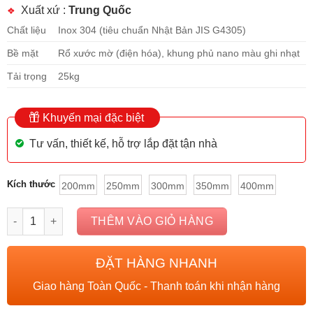
Xuất xứ :
Trung Quốc
Chất liệu
Inox 304 (tiêu chuẩn Nhật Bản JIS G4305)
Bề mặt
Rổ xước mờ (điện hóa), khung phủ nano màu ghi nhạt
Tải trọng
25kg
Khuyến mại đặc biệt
Tư vấn, thiết kế, hỗ trợ lắp đặt tận nhà
Kích thước
200mm
250mm
300mm
350mm
400mm
Giá gia vị, chai lọ Garis GK02E inox 304 nan vuông số lượng
THÊM VÀO GIỎ HÀNG
ĐẶT HÀNG NHANH
Giao hàng Toàn Quốc - Thanh toán khi nhận hàng