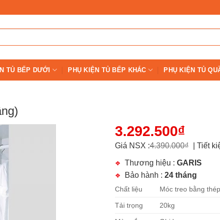
N TỦ BẾP DƯỚI
PHỤ KIỆN TỦ BẾP KHÁC
PHỤ KIỆN TỦ QU
ầng)
3.292.500
₫
Giá NSX :
4.390.000
₫
|
Tiết k
Thương hiệu :
GARIS
Bảo hành :
24 tháng
Chất liệu
Móc treo bằng thép
Tải trọng
20kg