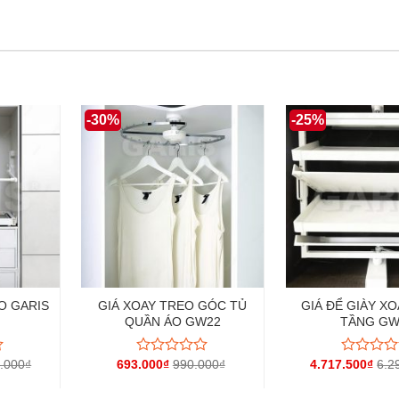
-30%
-25%
O GARIS
GIÁ XOAY TREO GÓC TỦ
GIÁ ĐỂ GIÀY XO
QUẦN ÁO GW22
TẦNG GW
.000
₫
693.000
₫
990.000
₫
4.717.500
₫
6.2
Được
Được
xếp
xếp
hạng
hạng