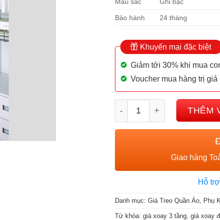
Màu sắc
Ghi bạc
Bảo hành
24 tháng
Khuyến mại đặc biệt
Giảm tới 30% khi mua c
Voucher mua hàng trị giá
Giá xoay đa năng Garis GW
THÊM 
Giao hàng Toà
Hỗ trợ
Danh mục:
Giá Treo Quần Áo
,
Phụ K
Từ khóa:
giá xoay 3 tầng
,
giá xoay 