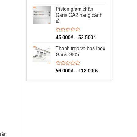
hạng
0
Piston giảm chấn
5
Garis GA2 nâng cánh
sao
tủ
Được
45.000
₫
–
52.500
₫
xếp
hạng
Thanh treo và bas Inox
0
Garis GI05
5
sao
Được
56.000
₫
–
112.000
₫
xếp
hạng
0
5
sao
 sàn