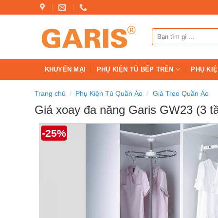
Skip
to
content
Tìm
kiếm:
KHUYẾN MẠI
PHỤ KIỆN TỦ BẾP TRÊN
PHỤ KIỆ
Trang chủ
/
Phụ Kiện Tủ Quần Áo
/
Giá Treo Quần Áo
Giá xoay đa năng Garis GW23 (3 t
-25%