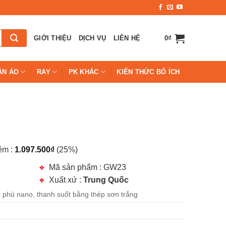
GIỚI THIỆU
DỊCH VỤ
LIÊN HỆ
0
₫
ẦN ÁO
RAY
PK KHÁC
KIẾN THỨC BỔ ÍCH
iệm :
1.097.500
₫
(25%)
Mã sản phẩm : GW23
Xuất xứ :
Trung Quốc
 phủ nano, thanh suốt bằng thép sơn trắng