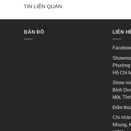
0
0
TIN LIÊN QUAN
5
5
sao
sao
BẢN ĐỒ
LIÊN H
Faceboo
Showroo
Phường 
Hồ Chí 
Show ro
Bình Dươ
Một, Tỉ
Điện tho
Chi nhán
Nhung, 