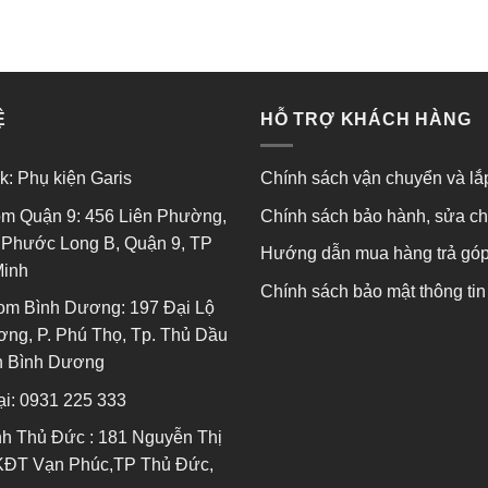
0
0
5
5
sao
sao
Ệ
HỖ TRỢ KHÁCH HÀNG
k:
Phụ kiện Garis
Chính sách vận chuyển và lắ
m Quận 9: 456 Liên Phường,
Chính sách bảo hành, sửa c
Phước Long B, Quận 9, TP
Hướng dẫn mua hàng trả gó
Minh
Chính sách bảo mật thông tin
om Bình Dương: 197 Đại Lộ
ng, P. Phú Thọ, Tp. Thủ Dầu
nh Bình Dương
ại:
0931 225 333
h Thủ Đức : 181 Nguyễn Thị
KĐT Vạn Phúc,TP Thủ Đức,