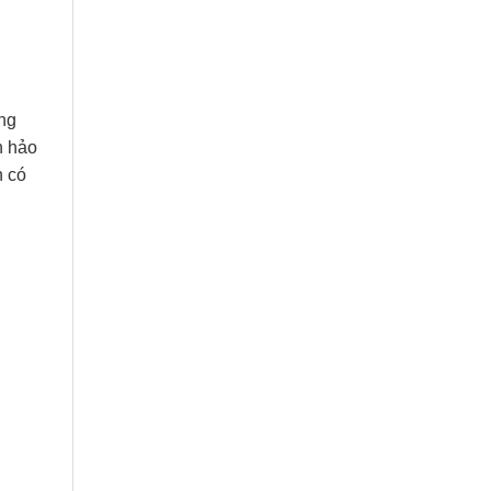
o
ong
n hảo
h có