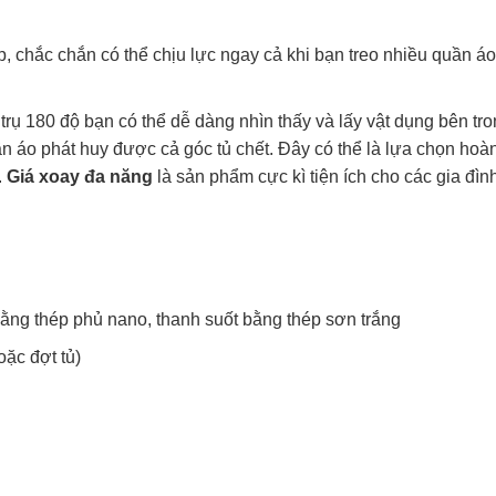
p, chắc chắn có thể chịu lực ngay cả khi bạn treo nhiều quần á
trụ 180 độ bạn có thể dễ dàng nhìn thấy và lấy vật dụng bên tr
uần áo phát huy được cả góc tủ chết. Đây có thể là lựa chọn hoà
.
Giá xoay đa năng
là sản phẩm cực kì tiện ích cho các gia đìn
bằng thép phủ nano, thanh suốt bằng thép sơn trắng
oặc đợt tủ)