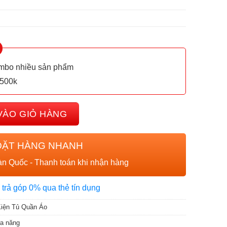
ombo nhiều sản phẩm
 500k
23 (3 tầng) số lượng
VÀO GIỎ HÀNG
ĐẶT HÀNG NHANH
n Quốc - Thanh toán khi nhận hàng
 trả góp 0% qua thẻ tín dụng
iện Tủ Quần Áo
đa năng