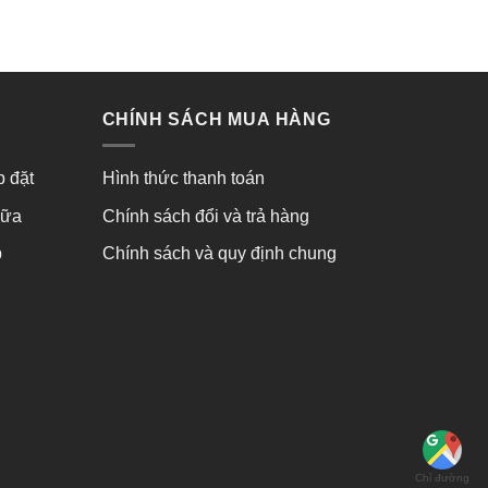
0
0
5
5
sao
sao
CHÍNH SÁCH MUA HÀNG
p đặt
Hình thức thanh toán
hữa
Chính sách đổi và trả hàng
p
Chính sách và quy định chung
Chỉ đường