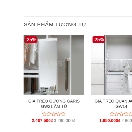
SẢN PHẨM TƯƠNG TỰ
-25%
-25%
GIÁ TREO GƯƠNG GARIS
GIÁ TREO QUẦN Á
GW21 ÂM TỦ
GW14
2.467.500
₫
3.290.000
₫
1.950.000
₫
2.600
Được
Được
xếp
xếp
hạng
hạng