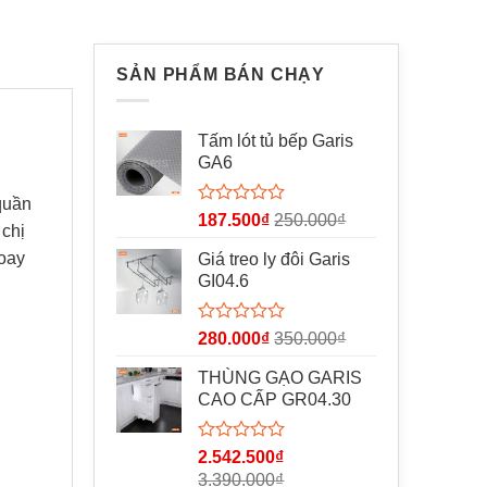
SẢN PHẨM BÁN CHẠY
Tấm lót tủ bếp Garis
GA6
quần
Được
187.500
₫
250.000
₫
 chị
xếp
hạng
xoay
Giá treo ly đôi Garis
0
GI04.6
5
sao
Được
280.000
₫
350.000
₫
xếp
hạng
THÙNG GẠO GARIS
0
CAO CẤP GR04.30
5
sao
Được
2.542.500
₫
xếp
3.390.000
₫