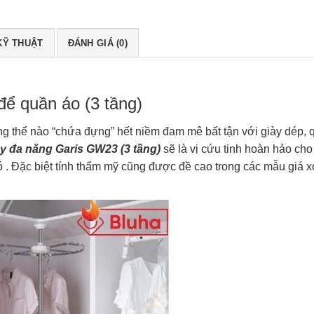
KỸ THUẬT
ĐÁNH GIÁ (0)
ể quần áo (3 tầng)
ông thể nào “chứa đựng” hết niềm đam mê bất tận với giày dép, 
y đa năng Garis GW23 (3 tầng)
sẽ là vị cứu tinh hoàn hảo cho
nó . Đặc biệt tính thẩm mỹ cũng được đề cao trong các mẫu giá 