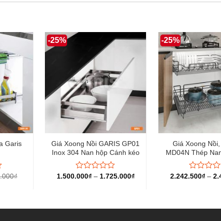
uý khách nên thiết kế khoang hở cánh rộng từ 400mm trở
-25%
-25%
a Garis
Giá Xoong Nồi GARIS GP01
Giá Xoong Nồi, B
Inox 304 Nan hộp Cánh kéo
MD04N Thép Nan q
Cánh mở/ké