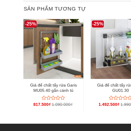
Lưu ý: Để thuận tiện cho việc sử dụng, q
SẢN PHẨM TƯƠNG TỰ
-25%
-25%
GARIS
Giá để chất tẩy rửa Garis
Giá để chất tẩy rử
MU05.40 gắn cánh tủ
GU01.30