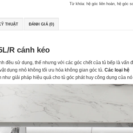
Từ khóa:
hệ góc liên hoàn
,
hệ góc s
KỸ THUẬT
ĐÁNH GIÁ (0)
s MC02E.45L/R cánh kéo
5L/R cánh kéo
 đều sử dụng, thế nhưng với các góc chết của tủ bếp là vấn 
vật dụng nhỏ không tối ưu hóa không gian góc tủ.
Các loại hệ
 như giải pháp hiệu quả cho tủ góc phát huy công dụng của nó