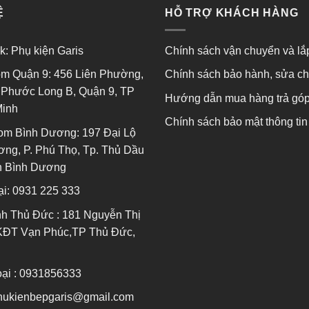
.000
₫
1.500.000
₫
–
1.725.000
₫
2.242.500
₫
–
2.47
Được
Được
xếp
xếp
hạng
hạng
0
0
5
5
sao
sao
Ệ
HỖ TRỢ KHÁCH HÀNG
k:
Phụ kiện Garis
Chính sách vận chuyển và lắ
m Quận 9: 456 Liên Phường,
Chính sách bảo hành, sửa c
Phước Long B, Quận 9, TP
Hướng dẫn mua hàng trả gó
Minh
Chính sách bảo mật thông tin
om Bình Dương: 197 Đại Lộ
ng, P. Phú Thọ, Tp. Thủ Dầu
nh Bình Dương
ại:
0931 225 333
h Thủ Đức : 181 Nguyễn Thị
KĐT Vạn Phúc,TP Thủ Đức,