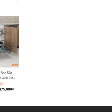
 lên.
-25%
át Đĩa
Giá Bát Đĩa, Thìa Đũa Vách
uả trám
Hộp MD02V Inox 304 Nan
o
quả trám Cánh kéo