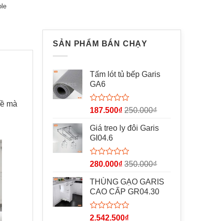
ole
SẢN PHẨM BÁN CHẠY
Tấm lót tủ bếp Garis
GA6
Được
187.500
₫
250.000
₫
xếp
hạng
Giá treo ly đôi Garis
0
GI04.6
5
sao
đề mà
Được
280.000
₫
350.000
₫
xếp
hạng
THÙNG GẠO GARIS
0
CAO CẤP GR04.30
5
sao
Được
2.542.500
₫