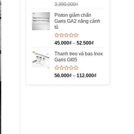
xếp
3.390.000
₫
hạng
0
Piston giảm chấn
5
Garis GA2 nâng cánh
sao
tủ
Được
45.000
₫
–
52.500
₫
xếp
hạng
Thanh treo và bas Inox
0
Garis GI05
5
sao
Được
56.000
₫
–
112.000
₫
xếp
hạng
0
5
sao