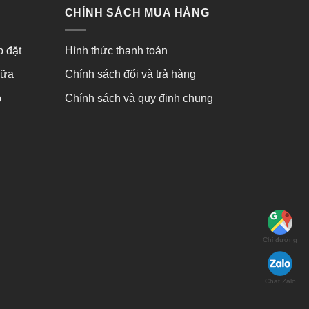
5.000
₫
3.225.000
₫
–
3.900.000
₫
Được
xếp
hạng
0
5
sao
CHÍNH SÁCH MUA HÀNG
p đặt
Hình thức thanh toán
hữa
Chính sách đổi và trả hàng
p
Chính sách và quy định chung
Chỉ đường
Chat Zalo