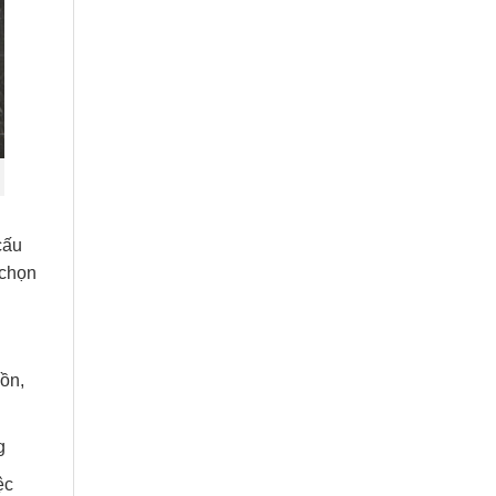
cấu
 chọn
ồn,