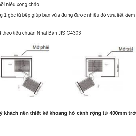
g
cho bạn thoải mái đựng đồ mà không lo sản phẩm bị gãy hỏn
ông minh trong góc bếp, giúp cho người nội trợ dễ dàng trong vi
nồi niêu xong chảo
 1 góc tủ bếp giúp bạn vừa đựng được nhiều đồ vừa tiết kiệm
4 theo tiêu chuẩn Nhật Bản JIS G4303