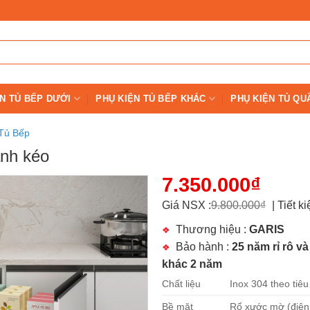
N TỦ BẾP DƯỚI
PHỤ KIỆN TỦ BẾP KHÁC
PHỤ KIỆN TỦ QU
Tủ Bếp
ánh kéo
7.350.000
₫
Giá NSX :
9.800.000
₫
|
Tiết k
Thương hiệu :
GARIS
Bảo hành :
25 năm rỉ rô v
khác 2 năm
Chất liệu
Inox 304 theo tiê
Bề mặt
Rổ xước mờ (điện