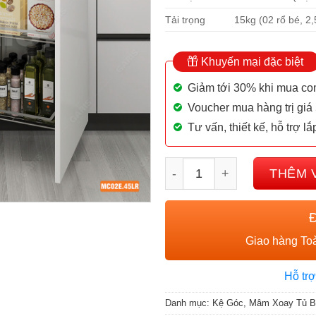
Tải trọng
15kg (02 rổ bé, 2,
Khuyến mại đặc biệt
Giảm tới 30% khi mua c
Voucher mua hàng trị giá
Tư vấn, thiết kế, hỗ trợ lắ
Hệ góc sole Garis MC02E.
THÊM 
Giao hàng Toà
Hỗ trợ
Danh mục:
Kệ Góc, Mâm Xoay Tủ B