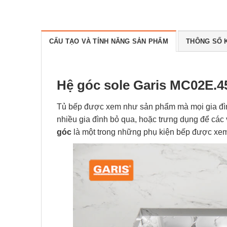
CẤU TẠO VÀ TÍNH NĂNG SẢN PHẨM
THÔNG SỐ 
Nội dung chính
Hệ góc sole Garis MC02E.45L/R cánh kéo
Những ưu điểm của Hệ góc sole Gari
Hệ góc sole Garis MC02E.4
Tủ bếp được xem như sản phẩm mà mọi gia đình
nhiều gia đình bỏ qua, hoặc trưng dụng để các 
góc
là một trong những phụ kiện bếp được xem