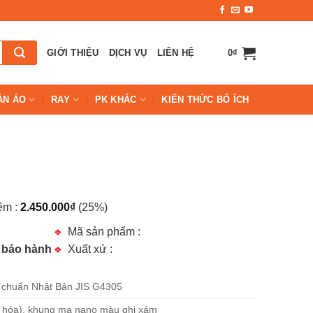
GIỚI THIỆU
DỊCH VỤ
LIÊN HỆ
0
₫
ẦN ÁO
RAY
PK KHÁC
KIẾN THỨC BỔ ÍCH
iệm :
2.450.000
₫
(25%)
Mã sản phẩm :
à bảo hành
Xuất xứ :
u chuẩn Nhật Bản JIS G4305
 hóa), khung mạ nano màu ghi xám