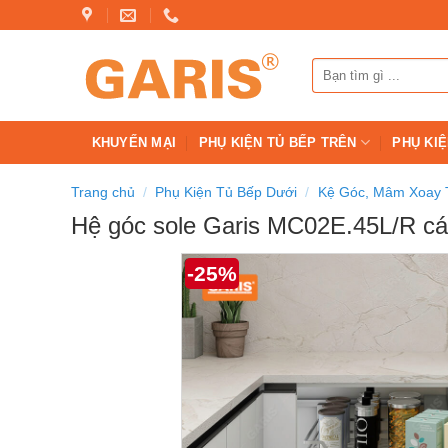
Skip
to
content
Tìm
kiếm:
KHUYẾN MẠI
PHỤ KIỆN TỦ BẾP TRÊN
PHỤ KIỆ
Trang chủ
/
Phụ Kiện Tủ Bếp Dưới
/
Kệ Góc, Mâm Xoay 
Hệ góc sole Garis MC02E.45L/R c
-25%