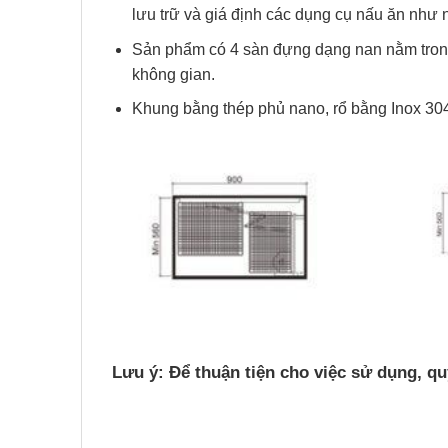
bảo vệ cánh tủ gia đình bạn.
Sức chịu lực của sản phẩm còn lên đến
15k
Sử dụng ray giảm chấn và thiết kế ra vào th
lưu trữ và giá định các dụng cụ nấu ăn như 
Sản phẩm có 4 sàn đựng dạng nan nằm trong
không gian.
Khung bằng thép phủ nano, rổ bằng Inox 30