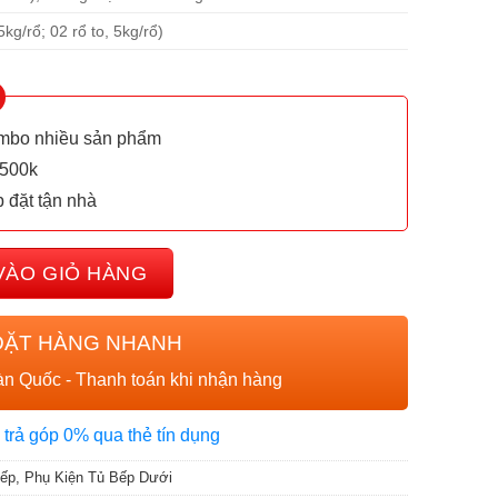
5kg/rổ; 02 rổ to, 5kg/rổ)
ombo nhiều sản phẩm
 500k
p đặt tận nhà
45L/R cánh kéo số lượng
VÀO GIỎ HÀNG
ĐẶT HÀNG NHANH
n Quốc - Thanh toán khi nhận hàng
 trả góp 0% qua thẻ tín dụng
ếp
,
Phụ Kiện Tủ Bếp Dưới