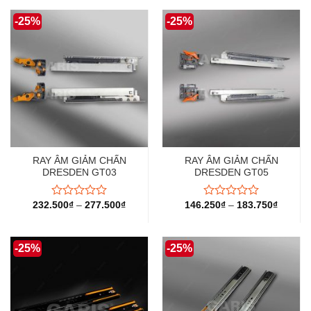
0
hạng
5
0
-25%
-25%
sao
5
sao
RAY ÂM GIẢM CHẤN
RAY ÂM GIẢM CHẤN
DRESDEN GT03
DRESDEN GT05
232.500
₫
–
277.500
₫
146.250
₫
–
183.750
₫
Được
Được
xếp
xếp
hạng
hạng
0
0
-25%
-25%
5
5
sao
sao