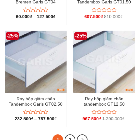
Bremen Garis GT04
Tandembox Garis GT01.50
60.000
₫
–
127.500
₫
607.500
₫
810.000
₫
Được
Được
xếp
xếp
hạng
hạng
0
0
-25%
-25%
5
5
sao
sao
Ray hộp giảm chấn
Ray hộp giảm chấn
Tandembox Garis GT02.50
tandembox GT12.50
232.500
₫
–
787.500
₫
967.500
₫
1.290.000
₫
Được
Được
xếp
xếp
hạng
hạng
0
0
5
5
1
2