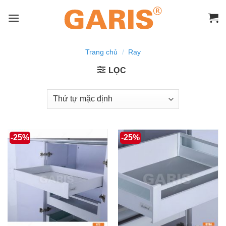
Skip
to
content
Trang chủ
/
Ray
LỌC
-25%
-25%