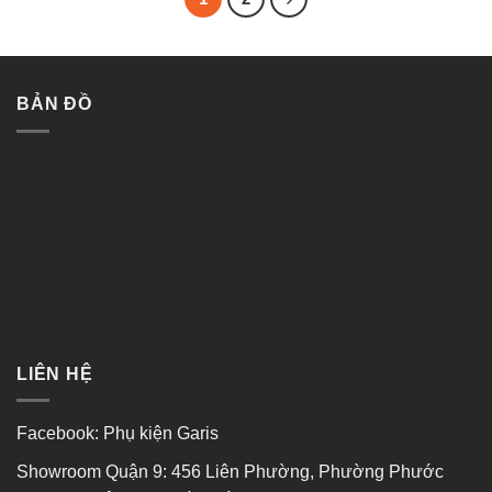
sao
sao
BẢN ĐỒ
LIÊN HỆ
Facebook:
Phụ kiện Garis
Showroom Quận 9: 456 Liên Phường, Phường Phước