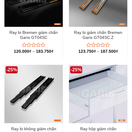
Ray bi Bremen giảm chấn
Ray bi giảm chấn Bremen
Garis GT04SC
Garis GT04SC.Z
120.000
₫
–
183.750
₫
123.750
₫
–
187.500
₫
Được
Được
xếp
xếp
hạng
hạng
0
0
-25%
-25%
5
5
sao
sao
Ray bi không giảm chấn
Ray hộp giảm chấn