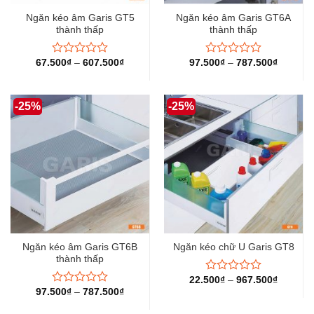
Ngăn kéo âm Garis GT5
Ngăn kéo âm Garis GT6A
thành thấp
thành thấp
67.500
₫
–
607.500
₫
97.500
₫
–
787.500
₫
Được
Được
xếp
xếp
hạng
hạng
0
0
-25%
-25%
5
5
sao
sao
Ngăn kéo âm Garis GT6B
Ngăn kéo chữ U Garis GT8
thành thấp
22.500
₫
–
967.500
₫
Được
97.500
₫
–
787.500
₫
xếp
Được
hạng
xếp