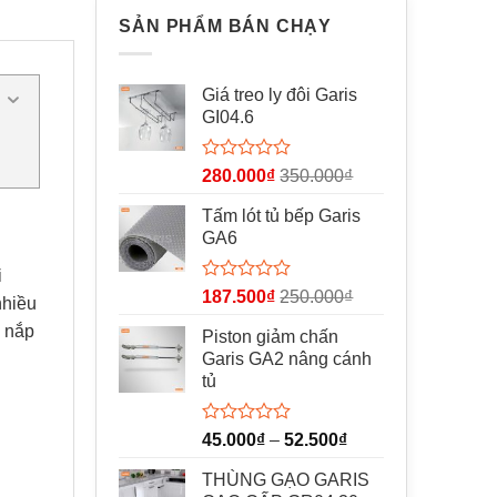
SẢN PHẨM BÁN CHẠY
Giá treo ly đôi Garis
GI04.6
Được
280.000
₫
350.000
₫
xếp
hạng
Tấm lót tủ bếp Garis
0
GA6
5
sao
i
Được
187.500
₫
250.000
₫
nhiều
xếp
hạng
n nắp
Piston giảm chấn
0
Garis GA2 nâng cánh
5
tủ
sao
Được
45.000
₫
–
52.500
₫
xếp
hạng
THÙNG GẠO GARIS
0