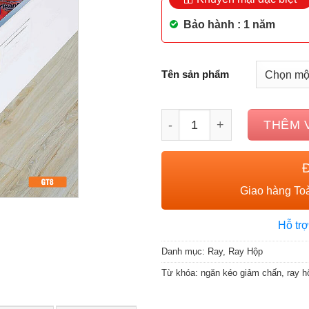
Bảo hành : 1 năm
Tên sản phẩm
Ngăn kéo chữ U Garis GT8
THÊM 
Giao hàng Toà
Hỗ trợ
Danh mục:
Ray
,
Ray Hộp
Từ khóa:
ngăn kéo giảm chấn
,
ray h