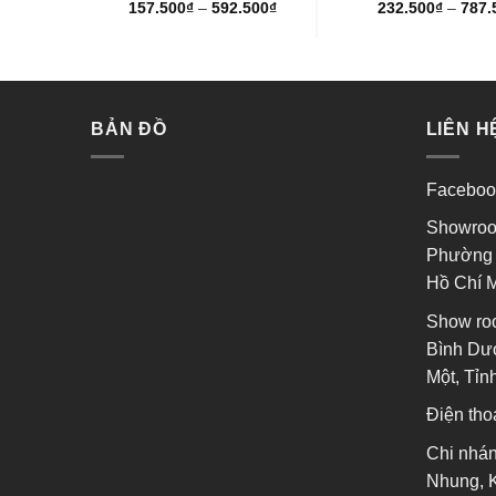
0.000
₫
157.500
₫
–
592.500
₫
232.500
₫
–
787.
Được
Được
xếp
xếp
hạng
hạng
0
0
5
5
sao
sao
BẢN ĐỒ
LIÊN H
Faceboo
Showroo
Phường 
Hồ Chí 
Show ro
Bình Dươ
Một, Tỉ
Điện tho
Chi nhán
Nhung, 