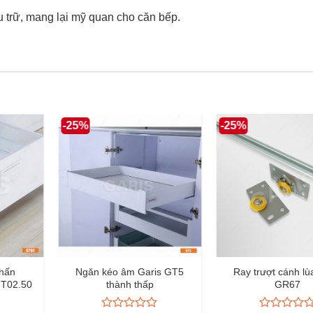
u trữ, mang lại mỹ quan cho căn bếp.
-25%
-25%
chấn
Ngăn kéo âm Garis GT5
Ray trượt cánh lù
GT02.50
thành thấp
GR67