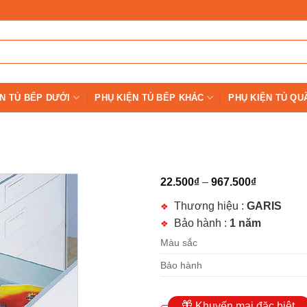
N TỦ BẾP DƯỚI
PHỤ KIỆN TỦ BẾP KHÁC
PHỤ KIỆN TỦ QU
22.500
₫
–
967.500
₫
Thương hiệu :
GARIS
Bảo hành :
1 năm
Màu sắc
Bảo hành
Khuyến mại đặc biệt