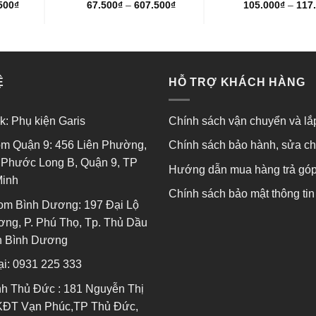
500
₫
67.500
₫
–
607.500
₫
105.000
₫
–
117
Được
Được
xếp
xếp
hạng
hạng
0
0
5
5
sao
sao
Ệ
HỖ TRỢ KHÁCH HÀNG
k:
Phụ kiện Garis
Chính sách vận chuyển và lắ
m Quận 9: 456 Liên Phường,
Chính sách bảo hành, sửa c
Phước Long B, Quận 9, TP
Hướng dẫn mua hàng trả gó
Minh
Chính sách bảo mật thông tin
om Bình Dương: 197 Đại Lộ
ng, P. Phú Thọ, Tp. Thủ Dầu
nh Bình Dương
ại:
0931 225 333
h Thủ Đức : 181 Nguyễn Thị
KĐT Vạn Phúc,TP Thủ Đức,