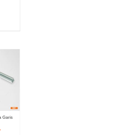
-25%
a Garis
Ray bi không giảm chấn
Bremen Garis GT04