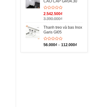
CAO CẤP GR04.30
5
sao
Được
2.542.500
₫
xếp
3.390.000
₫
hạng
0
Thanh treo và bas Inox
5
Garis GI05
sao
Được
56.000
₫
–
112.000
₫
xếp
hạng
0
5
sao