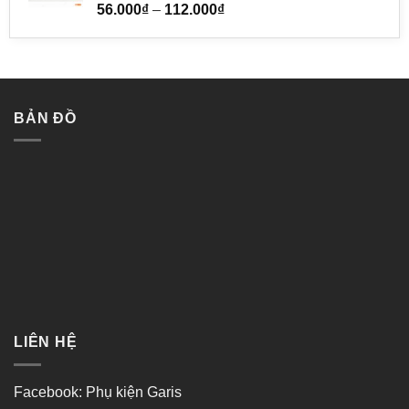
Được
56.000
₫
–
112.000
₫
xếp
hạng
0
5
sao
BẢN ĐỒ
LIÊN HỆ
Facebook:
Phụ kiện Garis