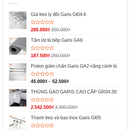
Giá treo ly đôi Garis GI04.6
Được
280.000
₫
350.000
₫
xếp
hạng
Tấm lót tủ bếp Garis GA6
0
5
sao
Được
187.500
₫
250.000
₫
xếp
hạng
Piston giảm chấn Garis GA2 nâng cánh tủ
0
5
sao
Được
45.000
₫
–
52.500
₫
xếp
hạng
THÙNG GẠO GARIS CAO CẤP GR04.30
0
5
sao
Được
2.542.500
₫
3.390.000
₫
xếp
hạng
Thanh treo và bas Inox Garis GI05
0
5
sao