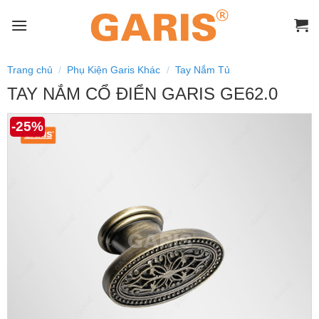
Skip
to
content
Trang chủ
/
Phụ Kiện Garis Khác
/
Tay Nắm Tủ
TAY NẮM CỔ ĐIỂN GARIS GE62.0
-25%