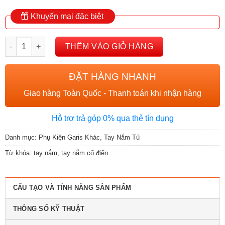
Khuyến mại đặc biệt
TAY NẮM CỔ ĐIỂN GARIS GE62.0 số lượng
THÊM VÀO GIỎ HÀNG
ĐẶT HÀNG NHANH
Giao hàng Toàn Quốc - Thanh toán khi nhận hàng
Hỗ trợ trả góp 0% qua thẻ tín dụng
Danh mục:
Phụ Kiện Garis Khác
,
Tay Nắm Tủ
Từ khóa:
tay nắm
,
tay nắm cổ điển
CẤU TẠO VÀ TÍNH NĂNG SẢN PHẨM
THÔNG SỐ KỸ THUẬT