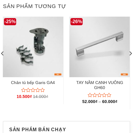
SẢN PHẨM TƯƠNG TỰ
-25%
-26%
Chân tủ bếp Garis GA4
TAY NẮM CẠNH VUÔNG
GH60
10.500
₫
14.000
₫
Được
xếp
52.000
₫
–
60.000
₫
Được
hạng
xếp
0
hạng
5
0
sao
5
sao
SẢN PHẨM BÁN CHẠY