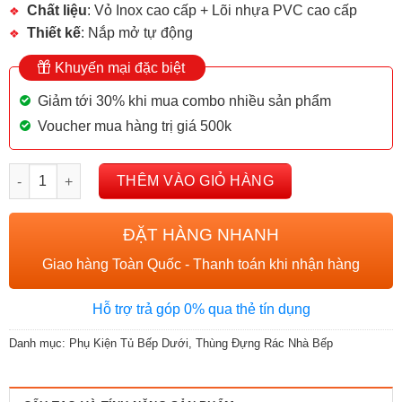
Chất liệu
: Vỏ Inox cao cấp + Lõi nhựa PVC cao cấp
Thiết kế
: Nắp mở tự động
Khuyến mại đặc biệt
Giảm tới 30% khi mua combo nhiều sản phẩm
Voucher mua hàng trị giá 500k
Thùng Rác Đơn 7L số lượng
THÊM VÀO GIỎ HÀNG
ĐẶT HÀNG NHANH
Giao hàng Toàn Quốc - Thanh toán khi nhận hàng
Hỗ trợ trả góp 0% qua thẻ tín dụng
Danh mục:
Phụ Kiện Tủ Bếp Dưới
,
Thùng Đựng Rác Nhà Bếp