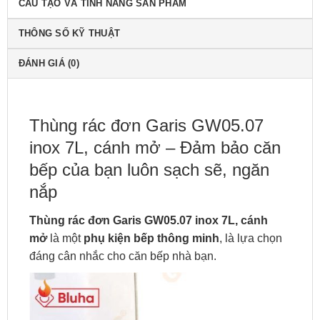
CẤU TẠO VÀ TÍNH NĂNG SẢN PHẨM
THÔNG SỐ KỸ THUẬT
ĐÁNH GIÁ (0)
Thùng rác đơn Garis GW05.07
inox 7L, cánh mở – Đảm bảo căn
bếp của bạn luôn sạch sẽ, ngăn
nắp
Thùng rác đơn Garis GW05.07 inox 7L, cánh
mở
là một
phụ kiện bếp thông minh
, là lựa chọn
đáng cân nhắc cho căn bếp nhà bạn.