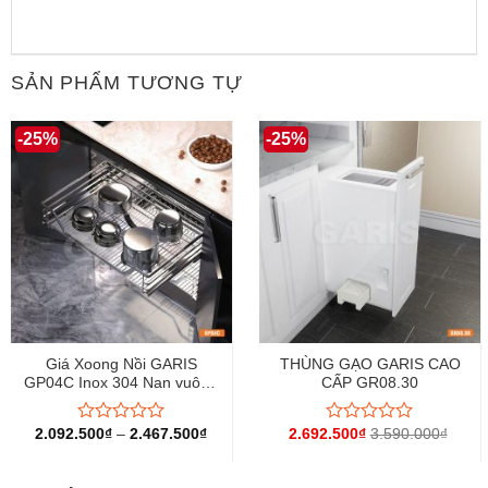
SẢN PHẨM TƯƠNG TỰ
-25%
-25%
Giá Xoong Nồi GARIS
THÙNG GẠO GARIS CAO
GP04C Inox 304 Nan vuông
CẤP GR08.30
Cánh mở
2.092.500
₫
–
2.467.500
₫
2.692.500
₫
3.590.000
₫
Được
Được
xếp
xếp
hạng
hạng
0
0