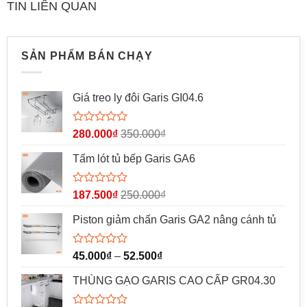
TIN LIÊN QUAN
5
5
sao
sao
SẢN PHẨM BÁN CHẠY
Giá treo ly đôi Garis GI04.6
Được
280.000
₫
350.000
₫
xếp
hạng
Tấm lót tủ bếp Garis GA6
0
5
sao
Được
187.500
₫
250.000
₫
xếp
hạng
Piston giảm chấn Garis GA2 nâng cánh tủ
0
5
sao
Được
45.000
₫
–
52.500
₫
xếp
hạng
THÙNG GẠO GARIS CAO CẤP GR04.30
0
5