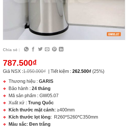
Chia sẻ :
787.500
₫
Giá NSX :
1.050.000
₫
|
Tiết kiệm :
262.500
₫
(25%)
Thương hiệu :
GARIS
Bảo hành :
24 tháng
Mã sản phẩm : GW05.07
Xuất xứ :
Trung Quốc
Kích thước mặt cánh:
≥400mm
Kích thước lọt lòng
: R260*S260*C350mm
Màu sắc: Đen trắng