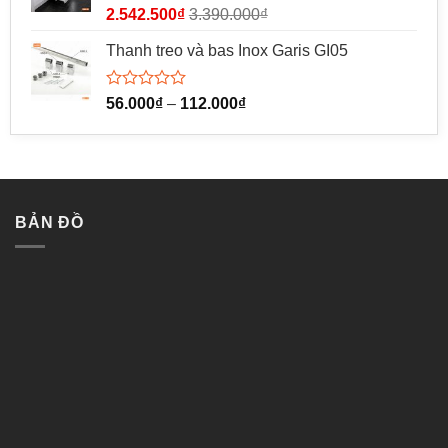
sao
Được
2.542.500
₫
3.390.000
₫
xếp
hạng
Thanh treo và bas Inox Garis GI05
0
5
sao
Được
56.000
₫
–
112.000
₫
xếp
hạng
0
5
sao
BẢN ĐỒ